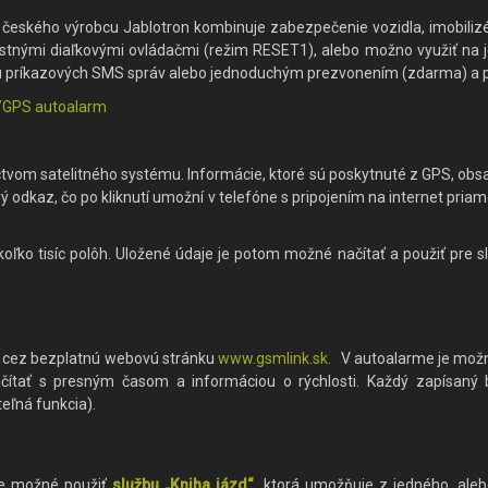
kého výrobcu Jablotron kombinuje zabezpečenie vozidla, imobilizér
astnými diaľkovými ovládačmi (režim RESET1), alebo možno využiť na j
u príkazových SMS správ alebo jednoduchým prezvonením (zdarma) a 
/GPS autoalarm
vom satelitného systému. Informácie, ktoré sú poskytnuté z GPS, obsa
ý odkaz, čo po kliknutí umožní v telefóne s pripojením na internet pri
ko tisíc polôh. Uložené údaje je potom možné načítať a použiť pre sl
é cez bezplatnú webovú stránku
www.gsmlink.sk.
V autoalarme je možné 
čítať s presným časom a informáciou o rýchlosti. Každý zapísaný
ľná funkcia).
 je možné použiť
službu „Kniha jázd“
, ktorá umožňuje z jedného, aleb