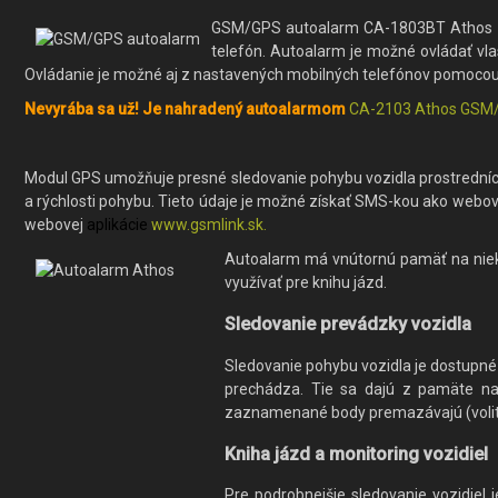
GSM/GPS autoalarm CA-1803BT Athos čes
telefón. Autoalarm je možné ovládať vl
Ovládanie je možné aj z nastavených mobilných telefónov pomoco
Nevyrába sa už! Je nahradený autoalarmom
CA-2103 Athos GSM
Modul GPS umožňuje presné sledovanie pohybu vozidla prostredníct
a rýchlosti pohybu. Tieto údaje je možné získať SMS-kou ako webov
webovej
aplikácie
www.gsmlink.sk.
Autoalarm má vnútornú pamäť na niekoľ
využívať pre knihu jázd.
Sledovanie prevádzky vozidla
Sledovanie pohybu vozidla je dostupn
prechádza. Tie sa dajú z pamäte na
zaznamenané body premazávajú (volite
Kniha jázd a monitoring vozidiel
Pre podrobnejšie sledovanie vozidiel