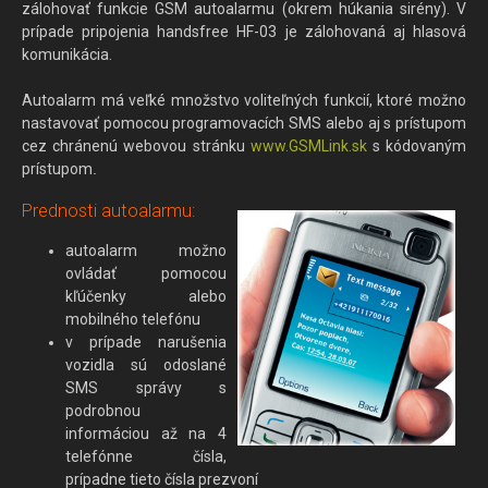
zálohovať funkcie GSM autoalarmu (okrem húkania sirény). V
prípade pripojenia handsfree HF-03 je zálohovaná aj hlasová
komunikácia.
Autoalarm má veľké množstvo voliteľných funkcií, ktoré možno
nastavovať pomocou programovacích SMS alebo aj s prístupom
cez chránenú webovou stránku
www.GSMLink.sk
s kódovaným
prístupom
.
Prednosti autoalarmu:
autoalarm možno
ovládať pomocou
kľúčenky alebo
mobilného telefónu
v prípade narušenia
vozidla sú odoslané
SMS správy s
podrobnou
informáciou až na 4
telefónne čísla,
prípadne tieto čísla prezvoní