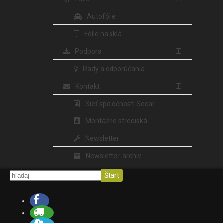
Autofólie
Fólie na sklá
Podpora
Rady a odporúčania
Kontakt
Sieť spoločnosti Secar
Montážne strediská
Newsletter
Newsletter-archív
Štart