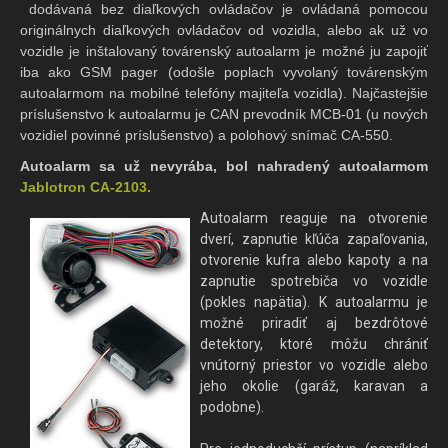
dodávaná bez diaľkových ovládačov je ovládaná pomocou
originálnych diaľkových ovládačov od vozidla, alebo ak už vo
vozidle je inštalovaný továrenský autoalarm je možné ju zapojiť
iba ako GSM pager (odošle poplach vyvolaný továrenským
autoalarmom na mobilné telefóny majiteľa vozidla). Najčastejšie
príslušenstvo k autoalarmu je CAN prevodník MCB-01 (u nových
vozidiel povinné príslušenstvo) a polohový snímač CA-550.
Autoalarm sa už nevyrába, bol nahradený autoalarmom
Jablotron CA-2103.
Autoalarm reaguje na otvorenie
dverí, zapnutie kľúča zapaľovania,
otvorenie kufra alebo kapoty a na
zapnutie spotrebiča vo vozidle
(pokles napätia). K autoalarmu je
možné priradiť aj bezdrôtové
detektory, ktoré môžu chrániť
vnútorný priestor vo vozidle alebo
jeho okolie (garáž, karavan a
podobne).