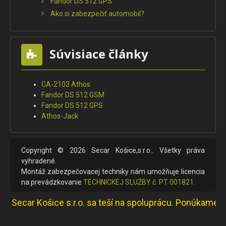
Fandor DS 512 GPS
Ako si zabezpečiť automobil?
Súvisiace články
CA-2103 Athos
Fandor DS 512 GSM
Fandor DS 512 GPS
Athos-Jack
Copyright © 2026 Secar Košice,s.r.o.. Všetky práva
vyhradené.
Montáž zabezpečovacej techniky nám umožňuje licencia
na prevádzkovanie
TECHNICKEJ SLUŽBY č. PT 001821.
ecar Košice s.r.o. sa teší na spoluprácu. Ponúkame produ