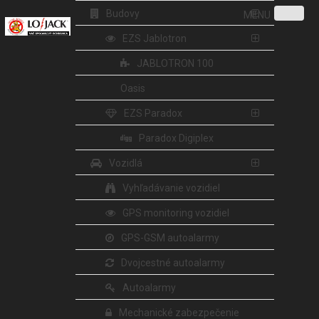
Budovy
MENU
EZS Jablotron
JABLOTRON 100
Oasis
EZS Paradox
Paradox Digiplex
Vozidlá
Vyhľadávanie vozidiel
GPS monitoring vozidiel
GPS-GSM autoalarmy
Dvojcestné autoalarmy
Autoalarmy
Mechanické zabezpečenie