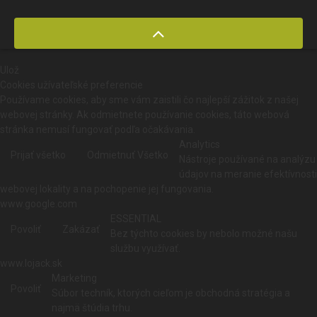
Ulož
Cookies užívateľské preferencie
Používame cookies, aby sme vám zaistili čo najlepší zážitok z našej
webovej stránky. Ak odmietnete používanie cookies, táto webová
stránka nemusí fungovať podľa očakávania.
Analytics
Prijať všetko
Odmietnuť Všetko
Nástroje používané na analýzu
údajov na meranie efektívnosti
webovej lokality a na pochopenie jej fungovania.
www.google.com
ESSENTIAL
Povoliť
Zakázať
Bez týchto cookies by nebolo možné našu
službu využívať.
www.lojack.sk
Marketing
Povoliť
Súbor techník, ktorých cieľom je obchodná stratégia a
najmä štúdia trhu.