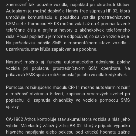
znemožniť tak použitie vozidla, napríklad pri ukradnutí kľúčov.
Autoalarm je možné doplniť o Hands-free súpravu HF-03, ktorá
umožňuje komunikáciu s posádkou vozidla prostredníctvom
GSM siete. Pomocou HF-03 možno volať až na 4 prednastavené
telefónne čísla a prijímať hovory z akéhokoľvek telefónneho
čísla. Počas poplachu je možné odpočúvať, čo sa vo vozidle deje.
Na požiadavku odošle SMS o momentálnom stave vozidla -
uzamknutie, stav kľúča zapaľovania a podobne.
Nastaviť možno aj funkciu automatického odoslania polohy
vozidla pri poplachu prostredníctvom GSM operátora. Na
príkazovú SMS správu môže odoslať polohu vozidla kedykoľvek.
Pomocou rozširujúceho modulu CR-11 možno autoalarm rozšíriť
o možnosť otvárania 5.dverí, zapínania smerových svetiel pri
poplachu, či zapnutia chladničky vo vozidle pomocou SMS
správy.
CA-1802 Athos kontroluje stav akumulátora vozidla a hlási jeho
vybitie. Má vlastný záložný zdroj BB-02, ktorý v prípade výpadku
hlavného napájania alebo poklesu pod kritickú hodnotu začne