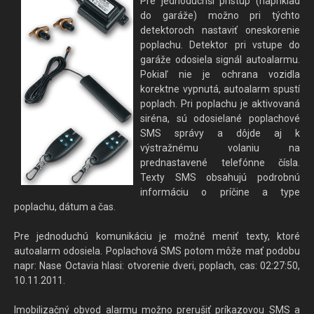
Pre jednoduchší prístup (napríklad
do garáže) možno pri týchto
detektoroch nastaviť oneskorenie
poplachu. Detektor pri vstupe do
garáže odosiela signál autoalarmu.
Pokiaľ nie je ochrana vozidla
korektne vypnutá, autoalarm spustí
poplach. Pri poplachu je aktivovaná
siréna, sú odosielané poplachové
SMS správy a dôjde aj k
výstražnému volaniu na
prednastavené telefónne čísla.
Texty SMS obsahujú podrobnú
informáciu o príčine a type
poplachu, dátum a čas.
Pre jednoduchú komunikáciu je možné meniť texty, ktoré
autoalarm odosiela. Poplachová SMS potom môže mať podobu
napr: Nase Octavia hlasi: otvorenie dveri, poplach, cas: 02:27:50,
10.11.2011.
Imobilizačný obvod alarmu možno prerušiť príkazovou SMS a