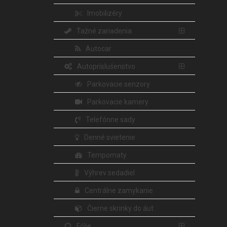
Imobilizéry
Ťažné zariadenia
Autocar
Autopríslušenstvo
Parkovacie senzory
Parkovacie kamery
Telefónne sady
Denné svietenie
Tempomaty
Výhrev sedadiel
Centrálne zamykanie
Čierne skrinky do áut
Fólie