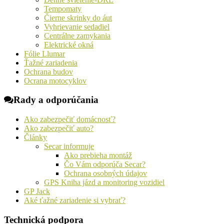
Tempomaty
Čierne skrinky do áut
Vyhrievanie sedadiel
Centrálne zamykania
Elektrické okná
Fólie Llumar
Ťažné zariadenia
Ochrana budov
Ocrana motocyklov
Rady a odporúčania
Ako zabezpečiť domácnosť?
Ako zabezpečiť auto?
Články
Secar informuje
Ako prebieha montáž
Čo Vám odporúča Secar?
Ochrana osobných údajov
GPS Kniha jázd a monitoring vozidiel
GP Jack
Aké ťažné zariadenie si vybrať?
Technická podpora