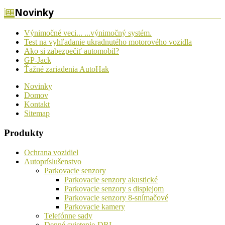
Novinky
Výnimočné veci... ...výnimočný systém.
Test na vyhľadanie ukradnutého motorového vozidla
Ako si zabezpečiť automobil?
GP-Jack
Ťažné zariadenia AutoHak
Novinky
Domov
Kontakt
Sitemap
Produkty
Ochrana vozidiel
Autopríslušenstvo
Parkovacie senzory
Parkovacie senzory akustické
Parkovacie senzory s displejom
Parkovacie senzory 8-snímačové
Parkovacie kamery
Telefónne sady
Denné svietenie-DRL