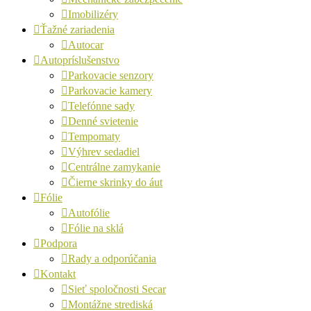
Imobilizéry
Ťažné zariadenia
Autocar
Autopríslušenstvo
Parkovacie senzory
Parkovacie kamery
Telefónne sady
Denné svietenie
Tempomaty
Výhrev sedadiel
Centrálne zamykanie
Čierne skrinky do áut
Fólie
Autofólie
Fólie na sklá
Podpora
Rady a odporúčania
Kontakt
Sieť spoločnosti Secar
Montážne strediská