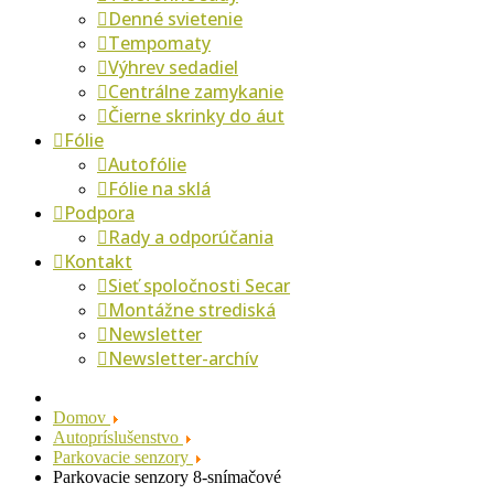
Denné svietenie
Tempomaty
Výhrev sedadiel
Centrálne zamykanie
Čierne skrinky do áut
Fólie
Autofólie
Fólie na sklá
Podpora
Rady a odporúčania
Kontakt
Sieť spoločnosti Secar
Montážne strediská
Newsletter
Newsletter-archív
Domov
Autopríslušenstvo
Parkovacie senzory
Parkovacie senzory 8-snímačové