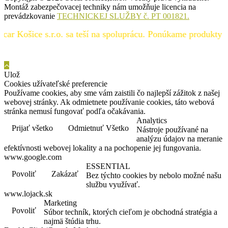
Montáž zabezpečovacej techniky nám umožňuje licencia na
prevádzkovanie
TECHNICKEJ SLUŽBY č. PT 001821.
šice s.r.o. sa teší na spoluprácu. Ponúkame produkty špičkov
Ulož
Cookies užívateľské preferencie
Používame cookies, aby sme vám zaistili čo najlepší zážitok z našej
webovej stránky. Ak odmietnete používanie cookies, táto webová
stránka nemusí fungovať podľa očakávania.
Analytics
Prijať všetko
Odmietnuť Všetko
Nástroje používané na
analýzu údajov na meranie
efektívnosti webovej lokality a na pochopenie jej fungovania.
www.google.com
ESSENTIAL
Povoliť
Zakázať
Bez týchto cookies by nebolo možné našu
službu využívať.
www.lojack.sk
Marketing
Povoliť
Súbor techník, ktorých cieľom je obchodná stratégia a
najmä štúdia trhu.