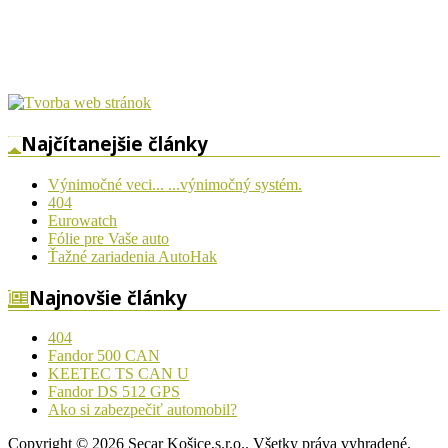
Najčítanejšie články
Výnimočné veci... ...výnimočný systém.
404
Eurowatch
Fólie pre Vaše auto
Ťažné zariadenia AutoHak
Najnovšie články
404
Fandor 500 CAN
KEETEC TS CAN U
Fandor DS 512 GPS
Ako si zabezpečiť automobil?
Copyright © 2026 Secar Košice,s.r.o.. Všetky práva vyhradené.