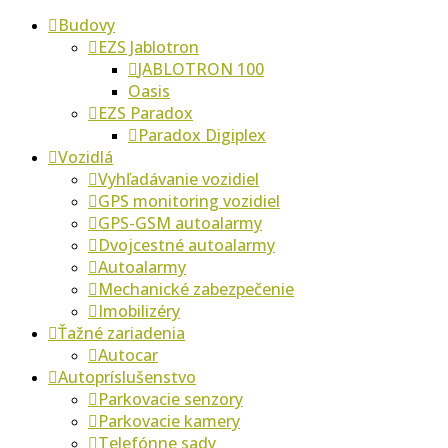
Budovy
EZS Jablotron
JABLOTRON 100
Oasis
EZS Paradox
Paradox Digiplex
Vozidlá
Vyhľadávanie vozidiel
GPS monitoring vozidiel
GPS-GSM autoalarmy
Dvojcestné autoalarmy
Autoalarmy
Mechanické zabezpečenie
Imobilizéry
Ťažné zariadenia
Autocar
Autopríslušenstvo
Parkovacie senzory
Parkovacie kamery
Telefónne sady