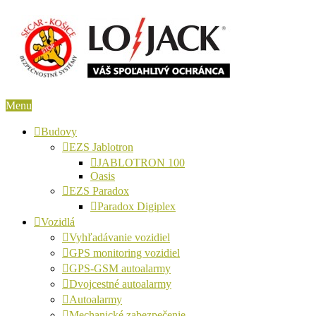
Menu
Budovy
EZS Jablotron
JABLOTRON 100
Oasis
EZS Paradox
Paradox Digiplex
Vozidlá
Vyhľadávanie vozidiel
GPS monitoring vozidiel
GPS-GSM autoalarmy
Dvojcestné autoalarmy
Autoalarmy
Mechanické zabezpečenie