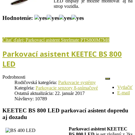
LED display je možné montovať aj na
strop vozidla.
Hodnotenie:
Čítať ďalej: Parkovací asistent Steelmate PTS800M7M8
Parkovací asistent KEETEC BS 800
LED
Podrobnosti
Rodičovská kategória:
Parkovacie systémy
Vytlačiť
Kategória:
Parkovacie senzory 8-snímačové
E-mail
Ostatná aktualizácia: 22. január 2017
Návštevy: 10789
KEETEC BS 800 LED parkovací asistent dopredu
aj dozadu
Parkovací asistent KEETEC
BS 800 LED
je set zložený z 2ks