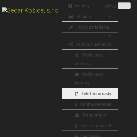
Budovy
MENU
Vozidlá
Ťažné zariadenia
Autopríslušenstvo
Parkovacie
senzory
Parkovacie
kamery
Telefónne sady
Denné svietenie
Tempomaty
Výhrev sedadiel
Centrálne