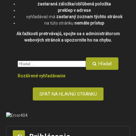
zastaraná záložka/obľúbená položka
preklep v adrese
vyhľadávač má
zastaraný zoznam týchto stránok
na túto stránku
nemáte prístup
Ak ťažkosti pretrvávajú, spojte sa s administrátorom
webových stránok a upozornite ho na chybu.
Hľadať
Rozšírené vyhľadávanie
SPÄŤ NA HLAVNÚ STRÁNKU