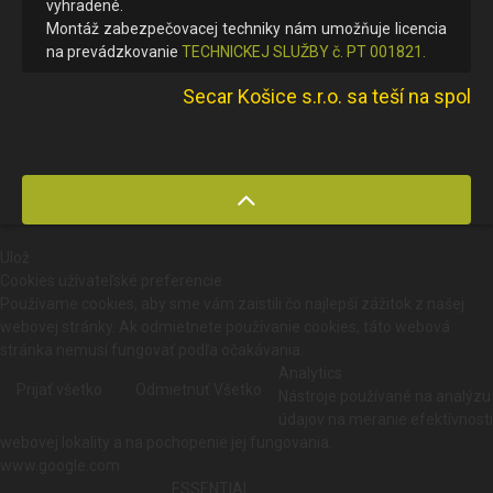
vyhradené.
Montáž zabezpečovacej techniky nám umožňuje licencia
na prevádzkovanie
TECHNICKEJ SLUŽBY č. PT 001821.
Secar Košice s.r.o. sa teší na spolupr
Ulož
Cookies užívateľské preferencie
Používame cookies, aby sme vám zaistili čo najlepší zážitok z našej
webovej stránky. Ak odmietnete používanie cookies, táto webová
stránka nemusí fungovať podľa očakávania.
Analytics
Prijať všetko
Odmietnuť Všetko
Nástroje používané na analýzu
údajov na meranie efektívnosti
webovej lokality a na pochopenie jej fungovania.
www.google.com
ESSENTIAL