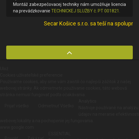
Montáž zabezpečovacej techniky nám umožňuje licencia
na prevádzkovanie
TECHNICKEJ SLUŽBY č. PT 001821.
Secar Košice s.r.o. sa teší na spoluprác
Ulož
Cookies užívateľské preferencie
Používame cookies, aby sme vám zaistili čo najlepší zážitok z našej
webovej stránky. Ak odmietnete používanie cookies, táto webová
stránka nemusí fungovať podľa očakávania.
Analytics
Prijať všetko
Odmietnuť Všetko
Nástroje používané na analýzu
údajov na meranie efektívnosti
webovej lokality a na pochopenie jej fungovania.
www.google.com
ESSENTIAL
Povoliť
Zakázať