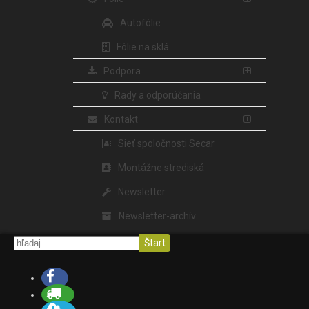
Autofólie
Fólie na sklá
Podpora
Rady a odporúčania
Kontakt
Sieť spoločnosti Secar
Montážne strediská
Newsletter
Newsletter-archív
Štart