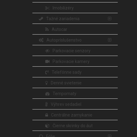
Imobilizéry
Ťažné zariadenia
Autocar
Autopríslušenstvo
Parkovacie senzory
Parkovacie kamery
Telefónne sady
Denné svietenie
Tempomaty
Výhrev sedadiel
Centrálne zamykanie
Čierne skrinky do áut
Fólie