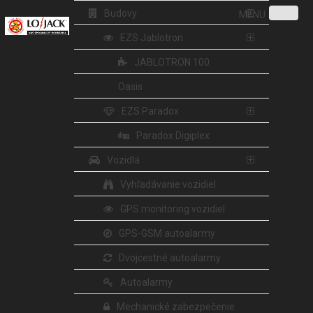
Budovy
MENU
EZS Jablotron
JABLOTRON 100
Oasis
EZS Paradox
Paradox Digiplex
Vozidlá
Vyhľadávanie vozidiel
GPS monitoring vozidiel
GPS-GSM autoalarmy
Dvojcestné autoalarmy
Autoalarmy
Mechanické zabezpečenie