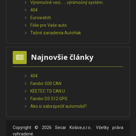
Výnimočné veci... ...výnimočný systém.
404
Eurowatch
Fólie pre Vaše auto
Ťažné zariadenia AutoHak
Najnovšie články
404
Fandor 500 CAN
KEETEC TS CAN U
Fandor DS 512 GPS
Ako si zabezpečiť automobil?
Copyright © 2026 Secar Košice,s.r.o.. Všetky práva
vyhradené.