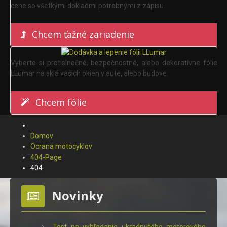
cene so všetkými dokladmi potrebnými z zápisu.
Chcem ťažné zariadenie
Vyberte si protislnečné, bezpečnostné, alebo dekoratívne fólie
LLumar na sklá vašich okien v aute, alebo budove.
Chcem fólie
Domov
Ocrana motocyklov
404-Page
404
Novinky
Test na vyhľadanie ukradnutého motorového