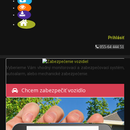
Prihlásiť
 055-64 444 51
Vyberieme Vám vhodný monitorovací a zabezpečovací systém,
autoalarm, alebo mechanické zabezpečenie.
Chcem zabezpečiť vozidlo