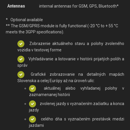
Antennas
internal antennas for GSM, GPS, Bluetooth*
* Optional available
** The GSM/GPRS module is fully functional (-20 °C to + 55 °C
meets the 3GPP specifications).
Zobrazenie
aktuálneho stavu a polohy zvoleného
vozidla v textovej forme
Vyhľadávanie a listovanie v histórii prijatých polôh a
správ
Grafické zobrazovanie na detailných mapách
Slovenska a celej Európy až na úroveň ulíc:
aktuálnej alebo vyhľadanej polohy v
zaznamenanej histórii
zvolenej jazdy s vyznačením začiatku a konca
jazdy
celého dňa s vyznačením prestávok medzi
jazdami