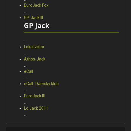
EuroJack Fox
...
GP-Jack III
GP Jack
...
Lokalizátor
...
Athos-Jack
...
eCall
...
eCall- Dámsky klub
...
EuroJack III
...
Lo Jack 2011
...