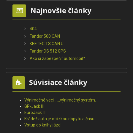
Najnovšie články
404
Fandor 500 CAN
KEETEC TS CAN U
Fandor DS 512 GPS
Ako si zabezpečiť automobil?
Súvisiace články
Výnimočné veci... ...výnimočný systém.
GP-Jack III
EuroJack III
Krádež auta je otázkou dopytu a času
Vstup do knihy jázd