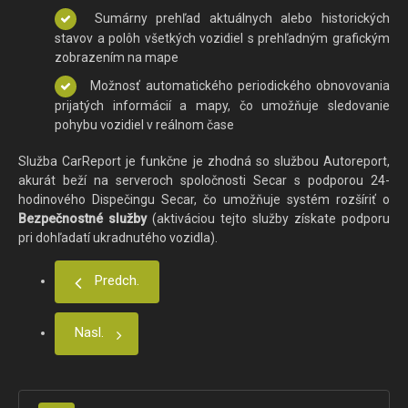
Sumárny prehľad aktuálnych alebo historických
stavov a polôh všetkých vozidiel s prehľadným grafickým
zobrazením na mape
Možnosť automatického periodického obnovovania
prijatých informácií a mapy, čo umožňuje sledovanie
pohybu vozidiel v reálnom čase
Služba CarReport je funkčne je zhodná so službou Autoreport,
akurát beží na serveroch spoločnosti Secar s podporou 24-
hodinového Dispečingu Secar, čo umožňuje systém rozšíriť o
Bezpečnostné služby
(aktiváciou tejto služby získate podporu
pri dohľadatí ukradnutého vozidla).
Predch.
Nasl.