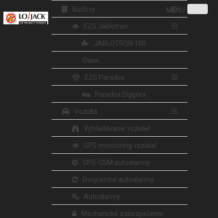
Budovy
MENU
EZS Jablotron
JABLOTRON 100
Oasis
EZS Paradox
Paradox Digiplex
Vozidlá
Vyhľadávanie vozidiel
GPS monitoring vozidiel
GPS-GSM autoalarmy
Dvojcestné autoalarmy
Autoalarmy
Mechanické zabezpečenie