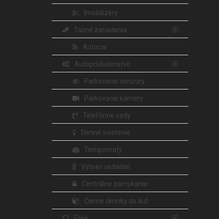
Imobilizéry
Ťažné zariadenia
Autocar
Autopríslušenstvo
Parkovacie senzory
Parkovacie kamery
Telefónne sady
Denné svietenie
Tempomaty
Výhrev sedadiel
Centrálne zamykanie
Čierne skrinky do áut
Fólie