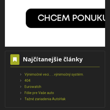
Najčítanejšie články
Výnimočné veci... ...výnimočný systém.
404
Eurowatch
Fólie pre Vaše auto
Ťažné zariadenia AutoHak