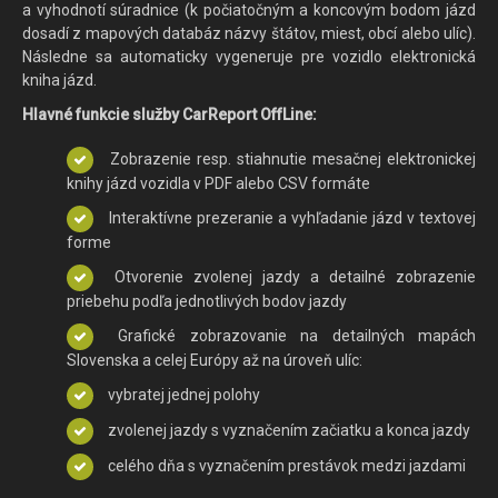
a vyhodnotí súradnice (k počiatočným a koncovým bodom jázd
dosadí z mapových databáz názvy štátov, miest, obcí alebo ulíc).
Následne sa automaticky vygeneruje pre vozidlo elektronická
kniha jázd.
Hlavné funkcie služby
CarR
eport OffLine:
Zobrazenie resp. stiahnutie mesačnej elektronickej
knihy jázd vozidla v PDF alebo CSV formáte
Interaktívne prezeranie a vyhľadanie jázd v textovej
forme
Otvorenie zvolenej jazdy a detailné zobrazenie
priebehu podľa jednotlivých bodov jazdy
Grafické zobrazovanie na detailných mapách
Slovenska a celej Európy až na úroveň ulíc:
vybratej jednej polohy
zvolenej jazdy s vyznačením začiatku a konca jazdy
celého dňa s vyznačením prestávok medzi jazdami