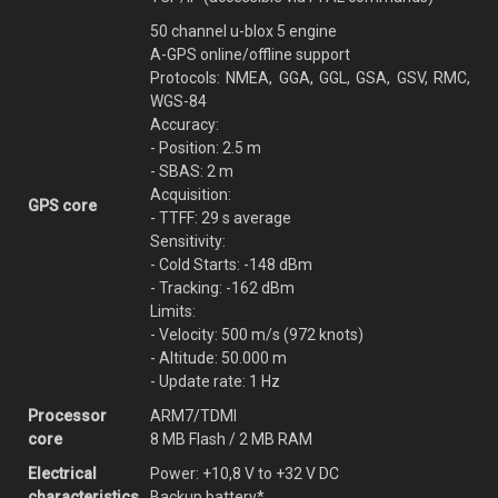
50 channel u-blox 5 engine
A-GPS online/offline support
Protocols: NMEA, GGA, GGL, GSA, GSV, RMC,
WGS-84
Accuracy:
- Position: 2.5 m
- SBAS: 2 m
Acquisition:
GPS core
- TTFF: 29 s average
Sensitivity:
- Cold Starts: -148 dBm
- Tracking: -162 dBm
Limits:
- Velocity: 500 m/s (972 knots)
- Altitude: 50.000 m
- Update rate: 1 Hz
Processor
ARM7/TDMI
core
8 MB Flash / 2 MB RAM
Electrical
Power: +10,8 V to +32 V DC
characteristics
Backup battery*