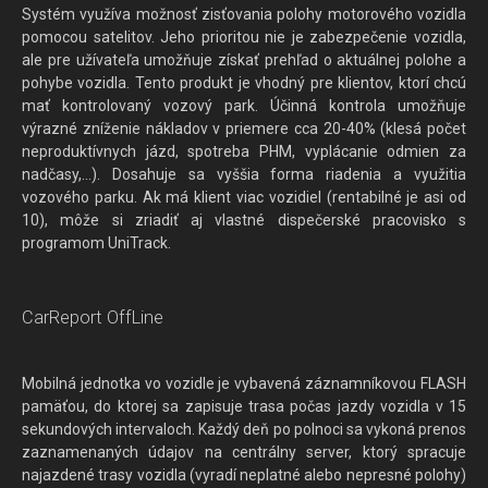
Systém využíva možnosť zisťovania polohy motorového vozidla
pomocou satelitov. Jeho prioritou nie je zabezpečenie vozidla,
ale pre užívateľa umožňuje získať prehľad o aktuálnej polohe a
pohybe vozidla. Tento produkt je vhodný pre klientov, ktorí chcú
mať kontrolovaný vozový park. Účinná kontrola umožňuje
výrazné zníženie nákladov v priemere cca 20-40% (klesá počet
neproduktívnych jázd, spotreba PHM, vyplácanie odmien za
nadčasy,...). Dosahuje sa vyššia forma riadenia a využitia
vozového parku. Ak má klient viac vozidiel (rentabilné je asi od
10), môže si zriadiť aj vlastné dispečerské pracovisko s
programom UniTrack.
CarReport OffLine
Mobilná jednotka vo vozidle je vybavená záznamníkovou FLASH
pamäťou, do ktorej sa zapisuje trasa počas jazdy vozidla v 15
sekundových intervaloch. Každý deň po polnoci sa vykoná prenos
zaznamenaných údajov na centrálny server, ktorý spracuje
najazdené trasy vozidla (vyradí neplatné alebo nepresné polohy)