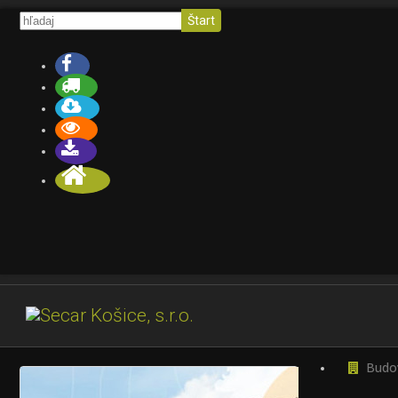
Štart
Budo