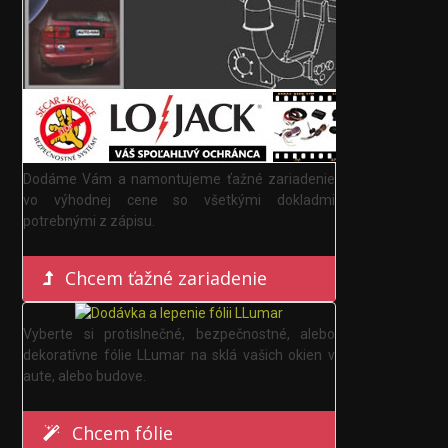
Dodáme Vám a namontujeme ťažné zariadenie
vo výhodnej cene so všetkými dokladmi
potrebnými z zápisu.
Chcem ťažné zariadenie
Vyberte si protislnečné, bezpečnostné, alebo
dekoratívne fólie LLumar na sklá vašich okien v
aute, alebo budove.
Chcem fólie