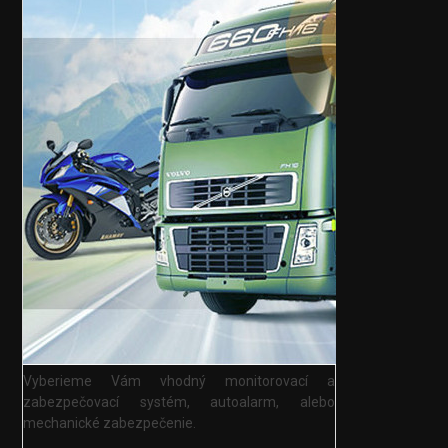
Vyberieme Vám vhodný monitorovací a
zabezpečovací systém, autoalarm, alebo
mechanické zabezpečenie.