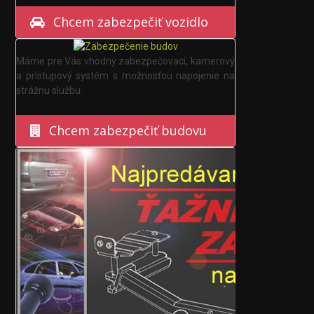
Chcem zabezpečiť vozidlo
Máme pre Vás vhodný zabezpečovací, kamerový
a prístupový systém s možnosťou napojenie na
strážnu službu.
Chcem zabezpečiť budovu