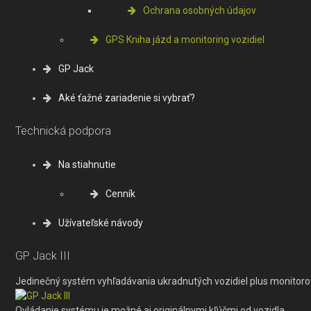
Ochrana osobných údajov
GPS Kniha jázd a monitoring vozidiel
GP Jack
Aké ťažné zariadenie si vybrať?
Technická podpora
Na stiahnutie
Cenník
Užívateľské návody
GP Jack III
Jedinečný systém vyhľadávania ukradnutých vozidiel plus monitoro
Ovládanie systému je možné aj originálnymi kľúčmi od vozidla.